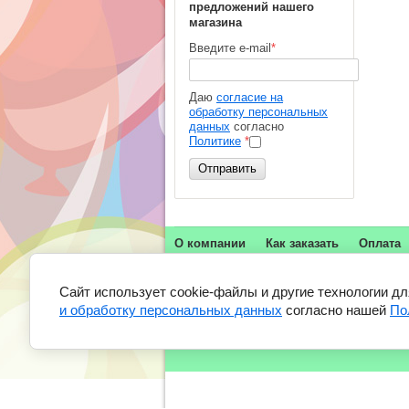
предложений нашего
магазина
Введите e-mail
*
Даю
согласие на
обработку персональных
данных
согласно
Политике
*
Отправить
О компании
Как заказать
Оплата
г.Москва, Рижская площадь, д.9А стр.2
Сайт использует cookie-файлы и другие технологии д
и обработку персональных данных
согласно нашей
По
+7 (499) 375-26-00
e-mail: info@million-sharikov.ru