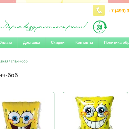
+7 (499) 
Оплата
Доставка
Скидки
Контакты
Политика об
авная
\ спанч-боб
нч-боб