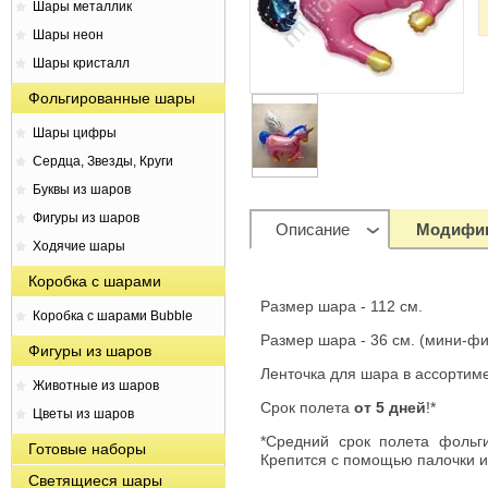
Шары металлик
Шары неон
Шары кристалл
Фольгированные шары
Шары цифры
Сердца, Звезды, Круги
Буквы из шаров
Фигуры из шаров
Описание
Модифи
Ходячие шары
Коробка с шарами
Размер шара - 112 см.
Коробка с шарами Bubble
Размер шара - 36 см. (мини-фи
Фигуры из шаров
Ленточка для шара в ассортим
Животные из шаров
Срок полета
от 5 дней
!*
Цветы из шаров
*Средний срок полета фольг
Готовые наборы
Крепится с помощью палочки и
Светящиеся шары