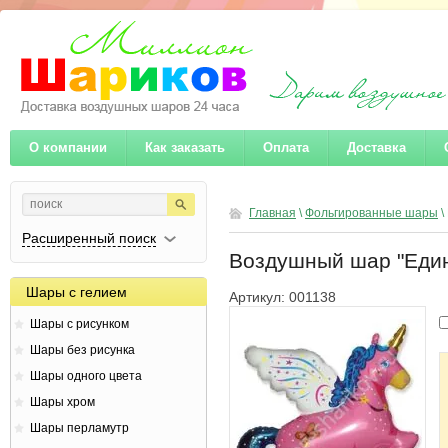
О компании
Как заказать
Оплата
Доставка
Главная
\
Фольгированные шары
\
Расширенный поиск
Воздушный шар "Един
Шары с гелием
Артикул:
001138
Шары с рисунком
Шары без рисунка
Шары одного цвета
Шары хром
Шары перламутр